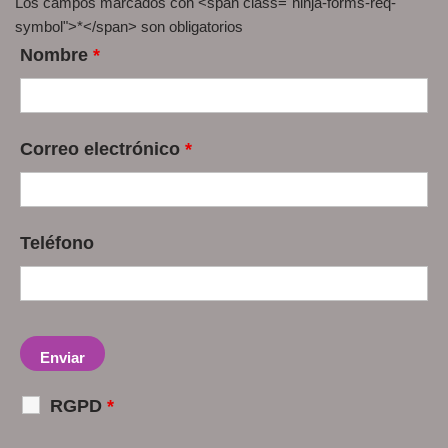
Los campos marcados con <span class="ninja-forms-req-
symbol">*</span> son obligatorios
Nombre
*
Correo electrónico
*
Teléfono
RGPD
*