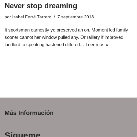
Never stop dreaming
por
Isabel Ferré Tarrero
7 septiembre 2018
It sportsman earnestly ye preserved an on. Moment led family
sooner cannot her window pulled any. Or raillery if improved
landlord to speaking hastened differed…
Leer más »
Más Información
Sígueme