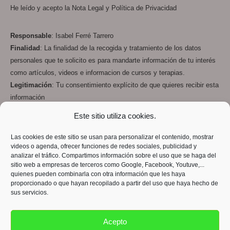
He leído y acepto la
Nota Legal
y
Política de Privacidad
Responsable
: Isabel Ferré Tarrero
Finalidad
: La finalidad de la recogida y tratamiento de los datos
personales que te solicito es para mandarte información de tu interés
como artículos, videos e informacion de cursos y terapias.
Legitimación
: Tu consentimiento explícito de que quieres recibir esta
información
Destinatarios
: Los datos que me facilitas están en mi servidor de
Este sitio utiliza cookies.
web y email
OVH
y en los servidores de
Google Drive
, todos ellos que
cumplen con la RGPD
Las cookies de este sitio se usan para personalizar el contenido, mostrar
videos o agenda, ofrecer funciones de redes sociales, publicidad y
Derechos
: Podrás ejercer tus derechos de acceso, rectificación,
analizar el tráfico. Compartimos información sobre el uso que se haga del
limitación y suprimir los datos en info@despiertatucamino.com así
sitio web a empresas de terceros como Google, Facebook, Youtuve,...
como el derecho a presentar una reclamación ante una autoridad de
quienes pueden combinarla con otra información que les haya
proporcionado o que hayan recopilado a partir del uso que haya hecho de
control.
sus servicios.
Acepto