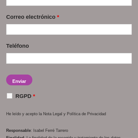
Correo electrónico
*
Teléfono
RGPD
*
He leído y acepto la
Nota Legal
y
Política de Privacidad
Responsable
: Isabel Ferré Tarrero