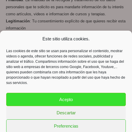
Finalidad
: La finalidad de la recogida y tratamiento de los datos
personales que te solicito es para mandarte información de tu interés
como artículos, videos e informacion de cursos y terapias.
Legitimación
: Tu consentimiento explícito de que quieres recibir esta
información
Destinatarios
: Los datos que me facilitas están en mi servidor de
Este sitio utiliza cookies.
web y email
OVH
y en los servidores de
Google Drive
, todos ellos que
cumplen con la RGPD
Las cookies de este sitio se usan para personalizar el contenido, mostrar
videos o agenda, ofrecer funciones de redes sociales, publicidad y
Derechos
: Podrás ejercer tus derechos de acceso, rectificación,
analizar el tráfico. Compartimos información sobre el uso que se haga del
limitación y suprimir los datos en info@despiertatucamino.com así
sitio web a empresas de terceros como Google, Facebook, Youtuve,...
como el derecho a presentar una reclamación ante una autoridad de
quienes pueden combinarla con otra información que les haya
proporcionado o que hayan recopilado a partir del uso que haya hecho de
control.
sus servicios.
Acepto
Descartar
Copyright ©2025 Isabel Ferré. Despierta Tu Camino. Todos los
derechos reservados.
Preferencias