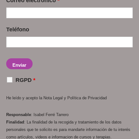
Correo electrónico
*
Teléfono
RGPD
*
He leído y acepto la
Nota Legal
y
Política de Privacidad
Responsable
: Isabel Ferré Tarrero
Finalidad
: La finalidad de la recogida y tratamiento de los datos
personales que te solicito es para mandarte información de tu interés
como artículos, videos e informacion de cursos y terapias.