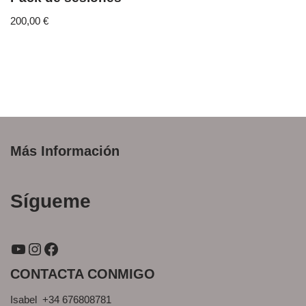
200,00
€
Más Información
Sígueme
CONTACTA CONMIGO
Isabel +34 676808781