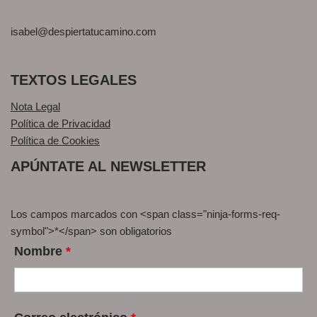
isabel@despiertatucamino.com
TEXTOS LEGALES
Nota Legal
Política de Privacidad
Política de Cookies
APÚNTATE AL NEWSLETTER
Los campos marcados con <span class="ninja-forms-req-
symbol">*</span> son obligatorios
Nombre
*