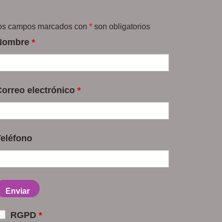
os campos marcados con
*
son obligatorios
Nombre
*
Correo electrónico
*
Teléfono
RGPD
*