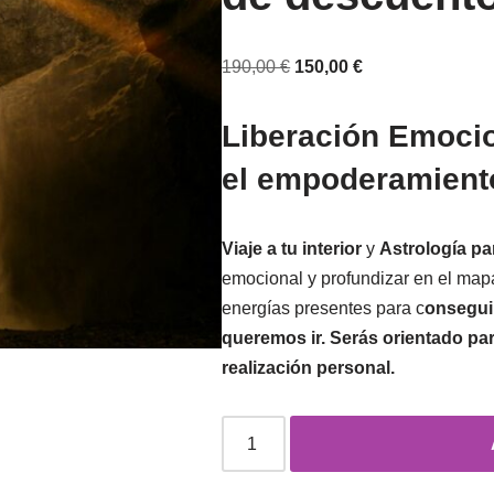
190,00
€
150,00
€
Liberación Emocio
el empoderamient
Viaje a tu interior
y
Astrología p
emocional y profundizar en el map
energías presentes para c
onsegui
queremos ir. Serás orientado par
realización personal.