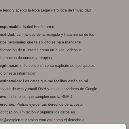
e leído y acepto la
Nota Legal
y
Política de Privacidad
esponsable
: Isabel Ferré Tarrero
inalidad
: La finalidad de la recogida y tratamiento de los
atos personales que te solicito es para mandarte
nformación de tu interés como artículos, videos e
nformacion de cursos y terapias.
egitimación
: Tu consentimiento explícito de que quieres
ecibir esta información
estinatarios
: Los datos que me facilitas están en mi
ervidor de web y email
OVH
y en los servidores de
Google
rive
, todos ellos que cumplen con la RGPD
erechos
: Podrás ejercer tus derechos de acceso,
ectificación, limitación y suprimir los datos en
nfo@despiertatucamino.com así como el derecho a
resentar una reclamación ante una autoridad de control.