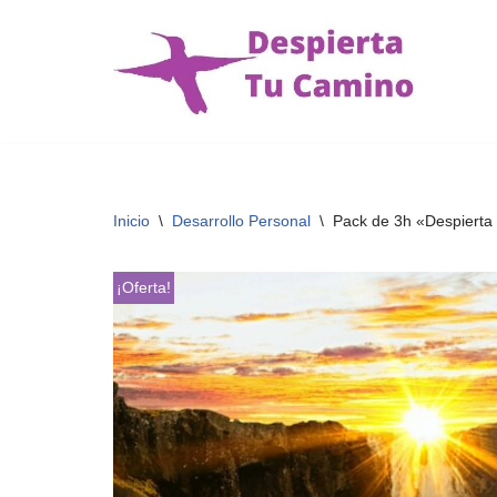
Saltar
al
contenido
Inicio
\
Desarrollo Personal
\
Pack de 3h «Despierta
¡Oferta!