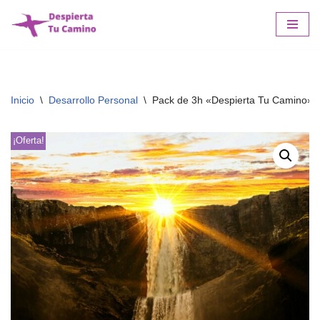
Saltar
al
contenido
Inicio
\
Desarrollo Personal
\
Pack de 3h «Despierta Tu Camino» 
¡Oferta!