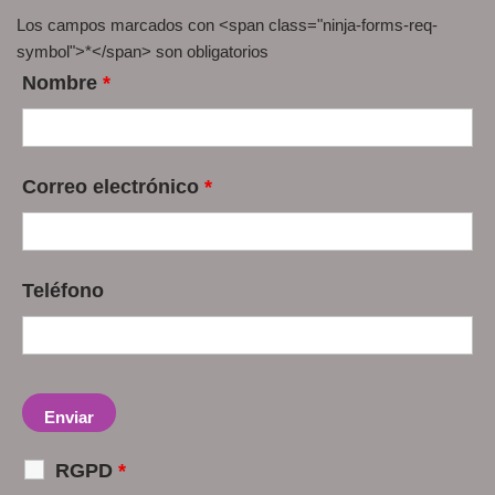
Los campos marcados con <span class="ninja-forms-req-
symbol">*</span> son obligatorios
Nombre
*
Correo electrónico
*
Teléfono
RGPD
*