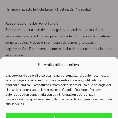
He leído y acepto la
Nota Legal
y
Política de Privacidad
Responsable
: Isabel Ferré Tarrero
Finalidad
: La finalidad de la recogida y tratamiento de los datos
personales que te solicito es para mandarte información de tu interés
como artículos, videos e informacion de cursos y terapias.
Legitimación
: Tu consentimiento explícito de que quieres recibir esta
información
Destinatarios
: Los datos que me facilitas están en mi servidor de
Este sitio utiliza cookies.
web y email
OVH
y en los servidores de
Google Drive
, todos ellos que
cumplen con la RGPD
Las cookies de este sitio se usan para personalizar el contenido, mostrar
videos o agenda, ofrecer funciones de redes sociales, publicidad y
Derechos
: Podrás ejercer tus derechos de acceso, rectificación,
analizar el tráfico. Compartimos información sobre el uso que se haga del
limitación y suprimir los datos en info@despiertatucamino.com así
sitio web a empresas de terceros como Google, Facebook, Youtuve,...
como el derecho a presentar una reclamación ante una autoridad de
quienes pueden combinarla con otra información que les haya
proporcionado o que hayan recopilado a partir del uso que haya hecho de
control.
sus servicios.