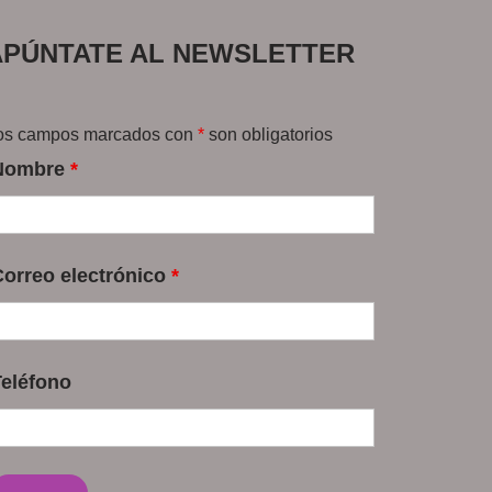
APÚNTATE AL NEWSLETTER
os campos marcados con
*
son obligatorios
Nombre
*
Correo electrónico
*
Teléfono