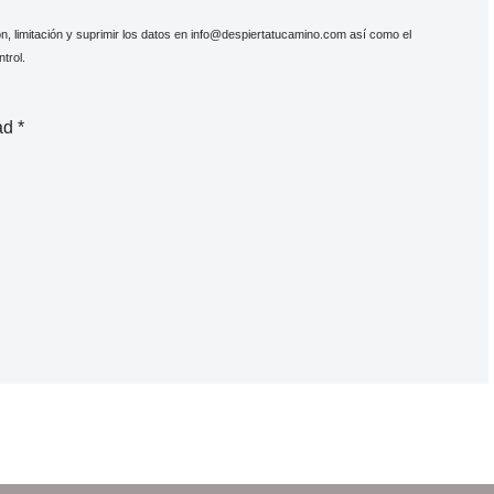
ón, limitación y suprimir los datos en info@despiertatucamino.com así como el
trol.
dad
*